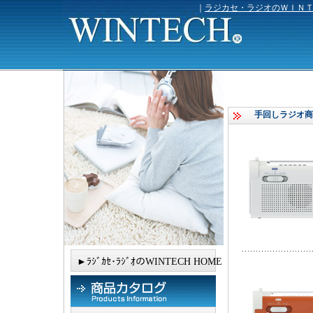
｜
ラジカセ・ラジオのＷＩＮ
手回しラジオ商
►ﾗｼﾞｶｾ･ﾗｼﾞｵのWINTECH HOME