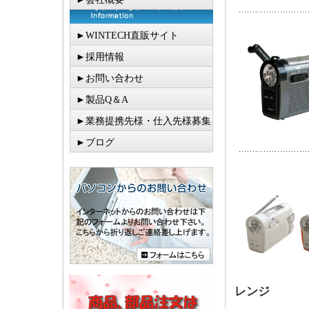
►WINTECH直販サイト
►採用情報
►お問い合わせ
►製品Q＆A
►業務提携先様・仕入先様募集
►ブログ
レンジ