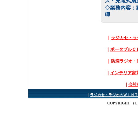
ス・充電式扇
◇業務内容：
理
｜
ラジカセ・ラ
｜
ポータブルＣ
｜
防滴ラジオ・
｜
インテリア家
｜
会社
｜
ラジカセ・ラジオのＷＩＮＴ
COPYRIGHT （C） W