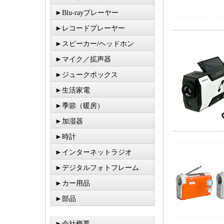
►Blu-rayプレーヤー
►レコードプレーヤー
►スピーカー/ヘッドホン
►マイク／拡声器
►ジュークボックス
►生活家電
►季節（暖房）
►加湿器
►時計
►インターネットラジオ
►デジタルフォトフレーム
►カー用品
►部品
►会社概要