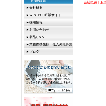
｜
会社概要
｜
お
►会社概要
►WINTECH直販サイト
►採用情報
►お問い合わせ
►製品Q＆A
►業務提携先様・仕入先様募集
►ブログ