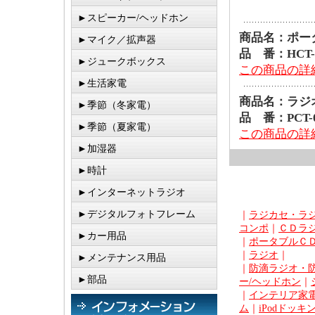
►スピーカー/ヘッドホン
商品名：ポー
►マイク／拡声器
品 番：HCT-
►ジュークボックス
この商品の詳細
►生活家電
商品名：ラジ
►季節（冬家電）
品 番：PCT-
►季節（夏家電）
この商品の詳細
►加湿器
►時計
►インターネットラジオ
►デジタルフォトフレーム
｜
ラジカセ・ラ
コンポ
｜
ＣＤラ
►カー用品
｜
ポータブルＣ
｜
ラジオ
｜
►メンテナンス用品
｜
防滴ラジオ・
►部品
ー/ヘッドホン
｜
｜
インテリア家電
ム
｜
iPodドッキ