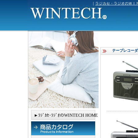
｜
ラジカセ・ラジオのＷＩ
テープレコーダ
►ﾗｼﾞｶｾ･ﾗｼﾞｵのWINTECH HOME