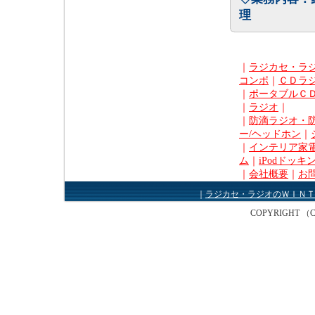
理
｜
ラジカセ・ラ
コンポ
｜
ＣＤラ
｜
ポータブルＣ
｜
ラジオ
｜
｜
防滴ラジオ・
ー/ヘッドホン
｜
｜
インテリア家電
ム
｜
iPodドッキ
｜
会社概要
｜
お
｜
ラジカセ・ラジオのＷＩＮＴ
COPYRIGHT （C） W