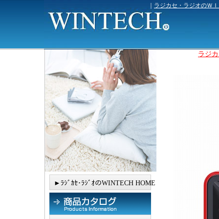
｜
ラジカセ・ラジオのＷＩ
ラジカ
►ﾗｼﾞｶｾ･ﾗｼﾞｵのWINTECH HOME