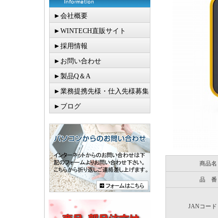
►会社概要
►WINTECH直販サイト
►採用情報
►お問い合わせ
►製品Q＆A
►業務提携先様・仕入先様募集
►ブログ
商品名
品 番
JANコード