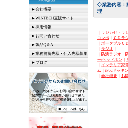
◇業務内容：
►会社概要
理
►WINTECH直販サイト
►採用情報
｜
ラジカセ・ラ
►お問い合わせ
コンポ
｜
ＣＤラ
｜
ポータブルＣ
►製品Q＆A
｜
ラジオ
｜
►業務提携先様・仕入先様募集
｜
防滴ラジオ・
ー/ヘッドホン
｜
►ブログ
｜
インテリア家電
ム
｜
iPodドッキ
｜
会社概要
｜
お