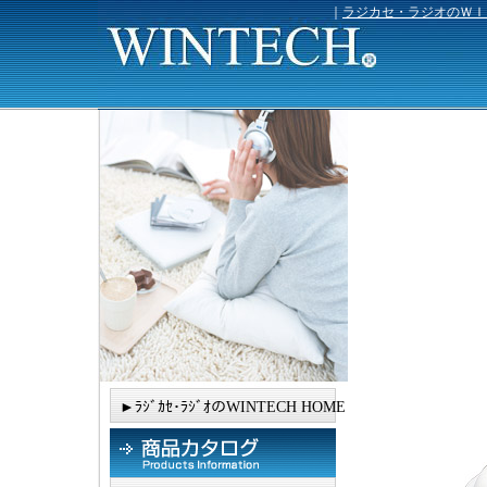
｜
ラジカセ・ラジオのＷＩ
►ﾗｼﾞｶｾ･ﾗｼﾞｵのWINTECH HOME