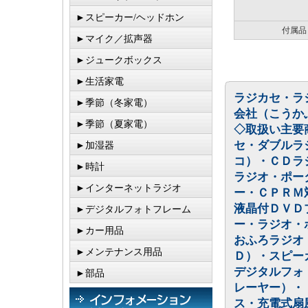
►スピーカー/ヘッドホン
付属品
►マイク／拡声器
►ジュークボックス
►生活家電
ラジカセ・ラ
►季節（冬家電）
会社（こうか
►季節（夏家電）
◇取扱い主要
セ・ダブルラ
►加湿器
コ）・ＣＤラ
►時計
ラジオ・ポー
►インターネットラジオ
ー・ＣＰＲＭ
液晶付ＤＶＤ
►デジタルフォトフレーム
ー・ラジオ・
►カー用品
おふろラジオ
►メンテナンス用品
Ｄ）・スピー
デジタルフォ
►部品
レーヤー）・
ス・充電式扇