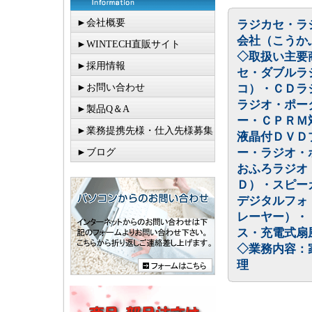
►会社概要
ラジカセ・ラ
会社（こうか
►WINTECH直販サイト
◇取扱い主要
►採用情報
セ・ダブルラ
►お問い合わせ
コ）・ＣＤラ
ラジオ・ポー
►製品Q＆A
ー・ＣＰＲＭ
►業務提携先様・仕入先様募集
液晶付ＤＶＤ
ー・ラジオ・
►ブログ
おふろラジオ
Ｄ）・スピー
デジタルフォ
レーヤー）・
ス・充電式扇
◇業務内容：
理