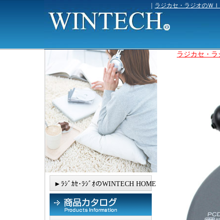
｜
ラジカセ・ラジオのＷＩ
ラジカセ・ラジ
►ﾗｼﾞｶｾ･ﾗｼﾞｵのWINTECH HOME