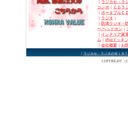
｜
ラジカセ・ラ
コンポ
｜
ＣＤラ
｜
ポータブルＣ
｜
ラジオ
｜
｜
防滴ラジオ・
ー/ヘッドホン
｜
｜
インテリア家電
ム
｜
iPodドッキ
｜
会社概要
｜
お
｜
ラジカセ・ラジオのＷＩＮＴ
COPYRIGHT （C） W