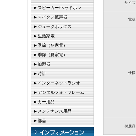
サイズ
►スピーカー/ヘッドホン
►マイク／拡声器
電源
►ジュークボックス
►生活家電
►季節（冬家電）
►季節（夏家電）
►加湿器
仕様
►時計
►インターネットラジオ
►デジタルフォトフレーム
►カー用品
►メンテナンス用品
►部品
付属品