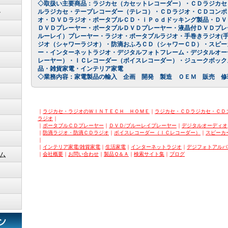
◇取扱い主要商品：ラジカセ（カセットレコーダー）・ＣＤラジカセ
ルラジカセ・テープレコーダー（テレコ）・ＣＤラジオ・ＣＤコンポ
ン
オ・ＤＶＤラジオ・ポータブルＣＤ・ｉＰｏｄドッキング製品・ＤＶ
ＤＶＤプレーヤー・ポータブルＤＶＤプレーヤー・液晶付ＤＶＤプレ
ルーレイ）プレーヤー・ラジオ・ポータブルラジオ・手巻きラジオ(手
ジオ（シャワーラジオ）・防滴おふろＣＤ（シャワーＣＤ）・スピー
ー・インターネットラジオ・デジタルフォトフレーム・デジタルオー
レーヤー）・ＩＣレコーダー（ボイスレコーダー）・ジュークボック
品・雑貨家電・インテリア家電
◇業務内容：家電製品の輸入 企画 開発 製造 ＯＥＭ 販売 修
｜
ラジカセ・ラジオのＷＩＮＴＥＣＨ ＨＯＭＥ
｜
ラジカセ・ＣＤラジカセ・ＣＤ
ラジオ
｜
｜
ポータブルＣＤプレーヤー
｜
ＤＶＤ/ブルーレイプレーヤー
｜
デジタルオーディオ
｜
防滴ラジオ・防滴ＣＤラジオ
｜
ボイスレコーダー（ＩＣレコーダー）
｜
スピーカ
｜
｜
インテリア家電/雑貨家電
｜
生活家電
｜
インターネットラジオ
｜
デジフォトアルバ
ム
｜
会社概要
｜
お問い合わせ
｜
製品Ｑ＆Ａ
｜
検索サイト集
｜
ブログ