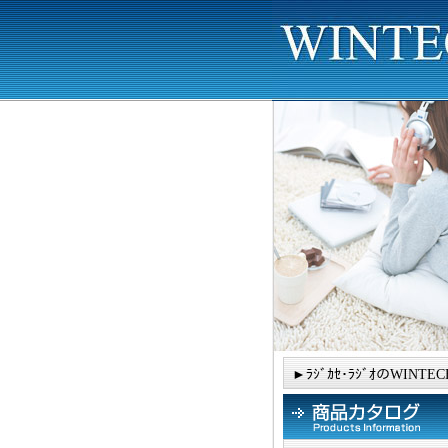
►ﾗｼﾞｶｾ･ﾗｼﾞｵのWINTEC