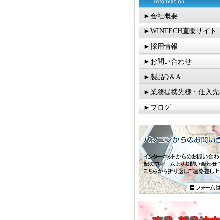
►会社概要
►WINTECH直販サイト
►採用情報
►お問い合わせ
►製品Q＆A
►業務提携先様・仕入先
►ブログ