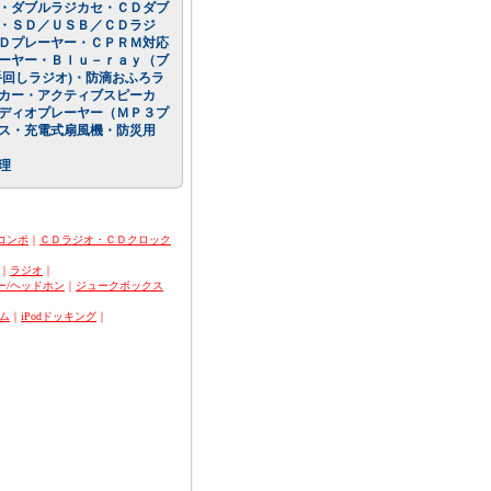
・ダブルラジカセ・ＣＤダブ
・ＳＤ／ＵＳＢ／ＣＤラジ
Ｄプレーヤー・ＣＰＲＭ対応
ーヤー・Ｂｌｕ－ｒａｙ（ブ
回しラジオ)・防滴おふろラ
カー・アクティブスピーカ
ディオプレーヤー（ＭＰ３プ
ス・充電式扇風機・防災用
理
コンポ
｜
ＣＤラジオ・ＣＤクロック
｜
ラジオ
｜
ー/ヘッドホン
｜
ジュークボックス
ム
｜
iPodドッキング
｜