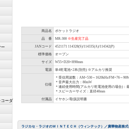
商品名
ポケットラジオ
品 番
MR-300
※生産完了品
JANコード
4521171 114328(S)/114335(A)/114342(P)
ヤー
標準価格
オープン
サイズ
W55×D20×H90mm
電源
単4乾電池×2本(別売) ※アルカリ推奨
＊受信周波数：AM=530～1620kHz/FM=76～90
＊音声最大出力：80mW
仕様
＊連続使用時間(アルカリ乾電池使用の場合)：最
＊スピーカーサイズ：直径40mm
付属品
イヤホン/取扱説明書
レコーダ
ラジカセ・ラジオのＷＩＮＴＥＣＨ
（ウィンテック）／廣華物産株式