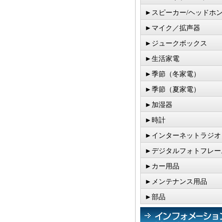
►スピーカー/ヘッドホ
►マイク／拡声器
►ジュークボックス
►生活家電
►季節（冬家電）
►季節（夏家電）
►加湿器
►時計
►インターネットラジオ
►デジタルフォトフレー
►カー用品
►メンテナンス用品
►部品