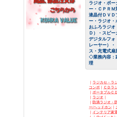
ラジオ・ポー
ー・ＣＰＲＭ
液晶付ＤＶＤ
ー・ラジオ・
おふろラジオ
Ｄ）・スピー
デジタルフォ
レーヤー）・
ス・充電式扇
◇業務内容：
理
｜
ラジカセ・ラ
コンポ
｜
ＣＤラ
｜
ポータブルＣ
｜
ラジオ
｜
｜
防滴ラジオ・
ー/ヘッドホン
｜
｜
インテリア家電