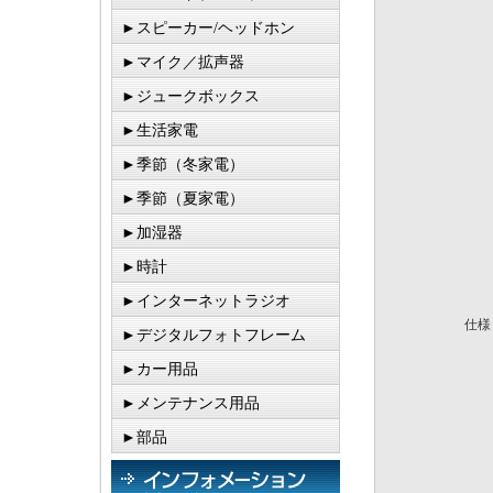
►スピーカー/ヘッドホン
►マイク／拡声器
►ジュークボックス
►生活家電
►季節（冬家電）
►季節（夏家電）
►加湿器
►時計
►インターネットラジオ
仕様
►デジタルフォトフレーム
►カー用品
►メンテナンス用品
►部品