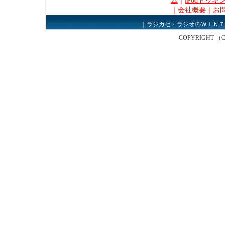
ム
｜
iPodドッキ
｜
会社概要
｜
お
｜
ラジカセ・ラジオのＷＩＮＴ
COPYRIGHT （C） W