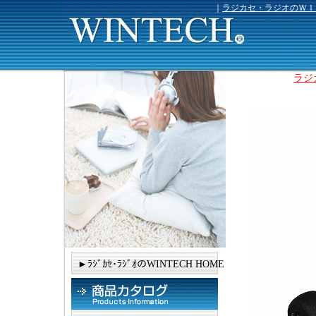
｜
ラジカセ・ラジオのＷＩ
ラジ
►ﾗｼﾞｶｾ･ﾗｼﾞｵのWINTECH HOME