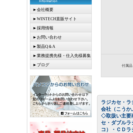
►会社概要
►WINTECH直販サイト
►採用情報
►お問い合わせ
►製品Q＆A
►業務提携先様・仕入先様募集
►ブログ
付属品
ラジカセ・ラ
会社（こうか
◇取扱い主要
セ・ダブルラ
コ）・ＣＤラ