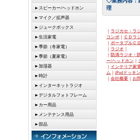
◇業務内容：
理
►スピーカー/ヘッドホン
►マイク／拡声器
►ジュークボックス
｜
ラジカセ・ラ
コンポ
｜
ＣＤラ
►生活家電
｜
ポータブルＣ
►季節（冬家電）
｜
ラジオ
｜
｜
防滴ラジオ・
►季節（夏家電）
ー/ヘッドホン
｜
►加湿器
｜
インテリア家電
ム
｜
iPodドッキ
►時計
｜
会社概要
｜
お
►インターネットラジオ
►デジタルフォトフレーム
►カー用品
►メンテナンス用品
►部品