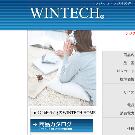
｜
ラジカセ・ラジオのＷＩ
ラジカ
商品名
品 番
JANコード
標準価格
サイズ
電源
►ﾗｼﾞｶｾ･ﾗｼﾞｵのWINTECH HOME
消費電力
仕様