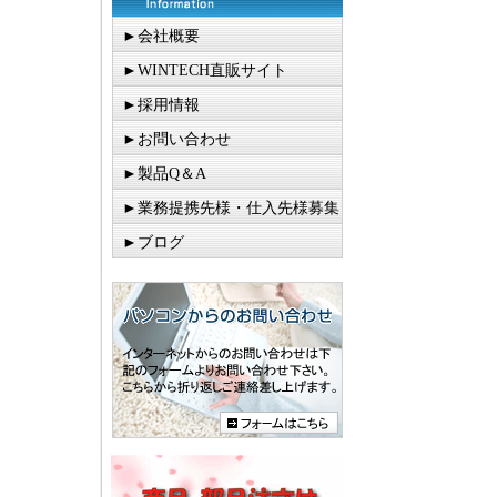
►会社概要
►WINTECH直販サイト
►採用情報
►お問い合わせ
►製品Q＆A
►業務提携先様・仕入先様募集
►ブログ