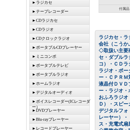
►ラジカセ
付属品
►テープレコーダー
►CDラジカセ
►CDラジオ
ラジカセ・ラ
►CDクロックラジオ
会社（こうか
►ポータブルCDプレーヤー
◇取扱い主要
►ミニコンポ
セ・ダブルラ
コ）・ＣＤラ
►ポータブルテレビ
ラジオ・ポー
►ポータブルラジオ
ー・ＣＰＲＭ
►ホームラジオ
液晶付ＤＶＤ
ー・ラジオ・
►デジタルオーディオ
おふろラジオ
►ボイスレコーダー(ICレコーダ
Ｄ）・スピー
ー）
デジタルフォ
►DVDプレーヤー
レーヤー）・
►Blu-rayプレーヤー
ス・充電式扇
►レコードプレーヤー