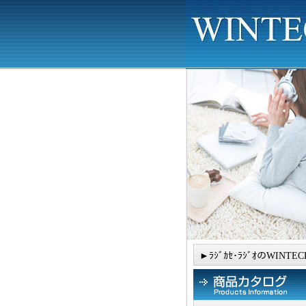
►ﾗｼﾞｶｾ･ﾗｼﾞｵのWINTEC