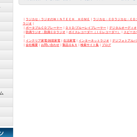
ン
｜
ラジカセ・ラジオのＷＩＮＴＥＣＨ ＨＯＭＥ
｜
ラジカセ・ＣＤラジカセ・ＣＤ
ラジオ
｜
｜
ポータブルＣＤプレーヤー
｜
ＤＶＤ/ブルーレイプレーヤー
｜
デジタルオーディオ
｜
防滴ラジオ・防滴ＣＤラジオ
｜
ボイスレコーダー（ＩＣレコーダー）
｜
スピーカ
｜
｜
インテリア家電/雑貨家電
｜
生活家電
｜
インターネットラジオ
｜
デジフォトアルバ
｜
会社概要
｜
お問い合わせ
｜
製品Ｑ＆Ａ
｜
検索サイト集
｜
ブログ
ム