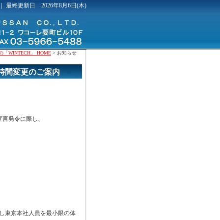
｜ 最終更新日 2026年8月6日(木)
WINTECH」 HOME
> お知らせ
業時間変更のご案内
態宣言発令に際し、
し東京本社人員を最小限の体