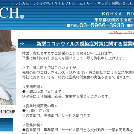
｜
ラジカセ・ラジオのＷＩＮＴＥＣＨホーム
｜
サイトマップ
｜
お問い合わせ
ラジカセ・ラジオの「
新型コロナウイルス感染症対策に関する営
拝啓 貴社ますますご清栄のこととお喜び申し上げます。
平素は格別のお引き立てを賜りまして、厚く御礼申し上げます。
さて、誠に勝手ではございますが、
先般の新型コロナウイルス（COVID-19）感染症拡大による緊急事
弊社におきましても一時的に営業時間変更の実施をさせて頂きます。
＜実施期間＞
◆～2020/5/31（日）まで
状況等により短縮、延長、変更する場合がございます。
＜営業時間変更内容＞
◆9：00～17：00
H HOME
※営業部門、事務部門、サービス部門全て
＜勤務体制＞
◆営業部門、事務部門、サービス部門とも交代勤務・一部在宅勤務と