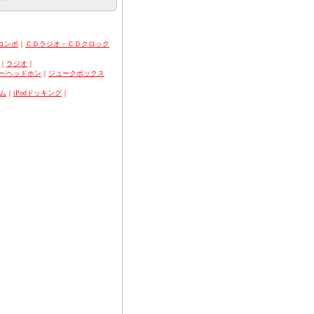
コンポ
｜
ＣＤラジオ・ＣＤクロック
｜
ラジオ
｜
ー/ヘッドホン
｜
ジュークボックス
ム
｜
iPodドッキング
｜