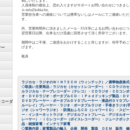
制にいたします。
人員体制の都合上、恐れ入りますがサポートお問い合わせにつきまし
ル:info@kohka.biz、
営業担当者への連絡については携帯ないしはメールにてご連絡いただ
す。
尚、営業時間外に頂きましたメール・FAX等によるお問い合わせにつ
翌営業日以降、出来るだけ迅速に回答させて頂く所存でございます。
期間中はご不便、ご迷惑をおかけすることと存じますが、何卒予めご
げます。
ヤー
敬具
ラジカセ・ラジオのＷＩＮＴＥＣＨ
（ウィンテック）／廣華物産株式
◇取扱い主要商品：ラジカセ（カセットレコーダー）・ＣＤラジカセ
ルラジカセ・テープレコーダー（テレコ）・ＣＤラジオ・ＣＤコンポ
オ・ＤＶＤラジオ・ポータブルＣＤ・ｉＰｏｄドッキング製品・ＤＶ
ＤＶＤプレーヤー・ポータブルＤＶＤプレーヤー・液晶付ＤＶＤプレ
レコーダ
ルーレイ）プレーヤー・ラジオ・ポータブルラジオ・手巻きラジオ(手
ジオ（シャワーラジオ）・防滴おふろＣＤ（シャワーＣＤ）・スピー
ー・インターネットラジオ・デジタルフォトフレーム・デジタルオー
レーヤー）・ＩＣレコーダー（ボイスレコーダー）・ジュークボック
品・雑貨家電・インテリア家電
◇業務内容：家電製品の輸入 企画 開発 製造 ＯＥＭ 販売 修