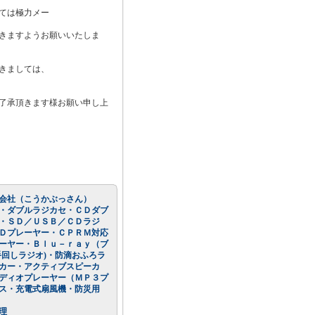
ては極力メー
きますようお願いいたしま
きましては、
了承頂きます様お願い申し上
会社（こうかぶっさん）
・ダブルラジカセ・ＣＤダブ
・ＳＤ／ＵＳＢ／ＣＤラジ
Ｄプレーヤー・ＣＰＲＭ対応
ーヤー・Ｂｌｕ－ｒａｙ（ブ
回しラジオ)・防滴おふろラ
カー・アクティブスピーカ
ディオプレーヤー（ＭＰ３プ
ス・充電式扇風機・防災用
理