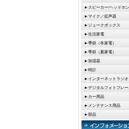
►スピーカー/ヘッドホ
►マイク／拡声器
►ジュークボックス
►生活家電
►季節（冬家電）
►季節（夏家電）
►加湿器
►時計
►インターネットラジオ
►デジタルフォトフレー
►カー用品
►メンテナンス用品
►部品