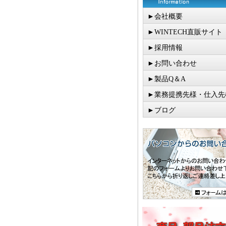
►会社概要
►WINTECH直販サイト
►採用情報
►お問い合わせ
►製品Q＆A
►業務提携先様・仕入先
►ブログ