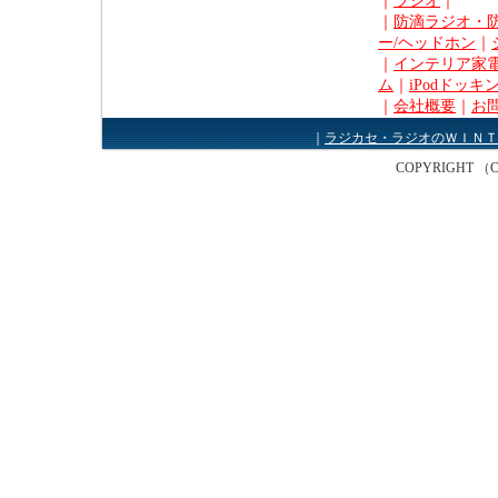
｜
ラジオ
｜
｜
防滴ラジオ・
ー/ヘッドホン
｜
｜
インテリア家電
ム
｜
iPodドッキ
｜
会社概要
｜
お
｜
ラジカセ・ラジオのＷＩＮＴ
COPYRIGHT （C） W