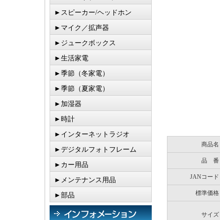
►スピーカー/ヘッドホン
►マイク／拡声器
►ジュークボックス
►生活家電
►季節（冬家電）
►季節（夏家電）
►加湿器
►時計
►インターネットラジオ
商品名
►デジタルフォトフレーム
品 番
►カー用品
JANコード
►メンテナンス用品
標準価格
►部品
サイズ